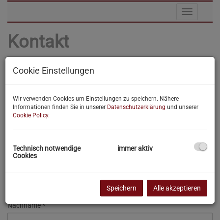
Navigat
Kontakt
Cookie Einstellungen
Wir freuen uns auf Ihre Anfrage
E-Mail
Wir verwenden Cookies um Einstellungen zu speichern. Nähere
Informationen finden Sie in unserer
Datenschutzerklärung
und unserer
Cookie Policy
.
Anrede
Technisch notwendige
immer aktiv
Cookies
Vorname
Speichern
Alle akzeptieren
Nachname