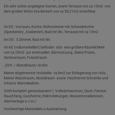
Ein sehr schön angelegter Garten, sowie Terrasse von ca 13m2 von
dem großen Wohn-Ess-Bereich von ca 38,21m2 erreichbar.
Im EG : Vorraum, Küche, Wohnzimmer mit Schwedenofen
(Speckstein) , Essbereich, Bad mit Wc, Terrasse mit ca 13m2
Im OG: 3 Zimmer, Bad mit Wc
Im KE (vollunterkellert) befinden sich eine größere Räumlichkeit
von ca 23m2 zur eventuellen Büronutzung , kleine Praxis ,
Seminarraum, Freizeitraum
, EDV- / Abstellraum/ Archiv
kleiner abgetrennter Holzkeller ca 8m2 zur Einlagerung von Holz, ,
kleiner Waschraum, Abstellraum sowie Heiztherme Schränke und
Infrarot Wärmekabine .
2009 komplett generalsaniert! ( Vollwärmeschutz, Dach, Fenster,
Rauchfang, Gastherme, Elektroleitungen, Wasserinstallationen,
Alarmanlage u.v.m.)
Hochwertige Materialien u Ausstattung.