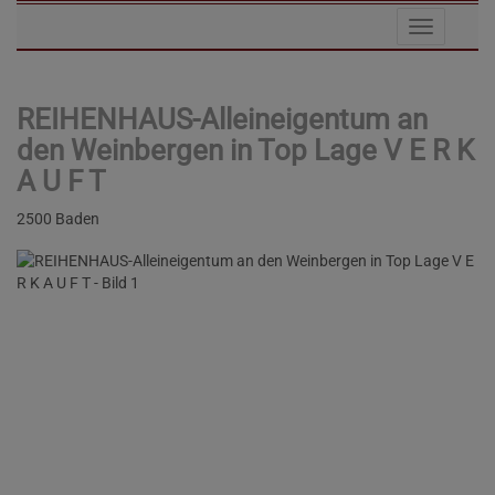
Navigat
REIHENHAUS-Alleineigentum an
den Weinbergen in Top Lage V E R K
A U F T
2500 Baden