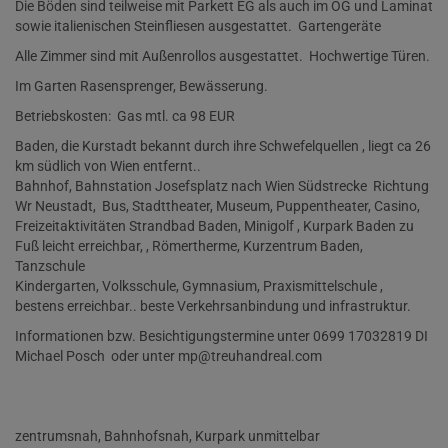
Die Böden sind teilweise mit Parkett EG als auch im OG und Laminat
sowie italienischen Steinfliesen ausgestattet. Gartengeräte
Alle Zimmer sind mit Außenrollos ausgestattet. Hochwertige Türen.
Im Garten Rasensprenger, Bewässerung.
Betriebskosten: Gas mtl. ca 98 EUR
Baden, die Kurstadt bekannt durch ihre Schwefelquellen , liegt ca 26
km südlich von Wien entfernt..
Bahnhof, Bahnstation Josefsplatz nach Wien Südstrecke Richtung
Wr Neustadt, Bus, Stadttheater, Museum, Puppentheater, Casino,
Freizeitaktivitäten Strandbad Baden, Minigolf , Kurpark Baden zu
Fuß leicht erreichbar, , Römertherme, Kurzentrum Baden,
Tanzschule
Kindergarten, Volksschule, Gymnasium, Praxismittelschule ,
bestens erreichbar.. beste Verkehrsanbindung und infrastruktur.
Informationen bzw. Besichtigungstermine unter 0699 17032819 DI
Michael Posch oder unter mp@treuhandreal.com
zentrumsnah, Bahnhofsnah, Kurpark unmittelbar