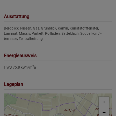
Ausstattung
Bergblick
Fliesen
Gas
Grünblick
Kamin
Kunststofffenster
Laminat
Massiv
Parkett
Rollladen
Satteldach
Südbalkon / -
terrasse
Zentralheizung
Energieausweis
2
HWB
75.8 kWh/m
a
Lageplan
+
−